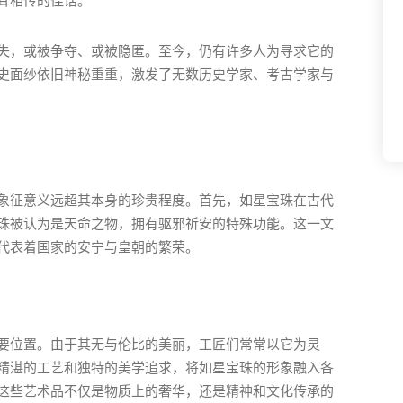
耳相传的佳话。
失，或被争夺、或被隐匿。至今，仍有许多人为寻求它的
史面纱依旧神秘重重，激发了无数历史学家、考古学家与
象征意义远超其本身的珍贵程度。首先，如星宝珠在古代
珠被认为是天命之物，拥有驱邪祈安的特殊功能。这一文
代表着国家的安宁与皇朝的繁荣。
要位置。由于其无与伦比的美丽，工匠们常常以它为灵
精湛的工艺和独特的美学追求，将如星宝珠的形象融入各
这些艺术品不仅是物质上的奢华，还是精神和文化传承的