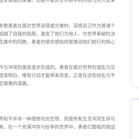
追求英雄的荣耀，而是怀着对世界和平的向往与对人类未
多数勇者在面对世界动荡或灾难时，深感自己作为普通个
超越了自我的局限，激发了他们为他人、为世界奉献的决
危难中的同胞，勇者的使命感始终是推动他们前行的核心
件与冲突的激发逐步形成的。勇者在面对世界的混乱与压
逐渐明白，唯有行动才能带来改变。正是在这些纷乱与不
定艰难的道路。
界和平并非一种理想化的空想，而是所有生灵共同生存与
单。在一个充满冲突与纷争的世界中，勇者们面临的挑战