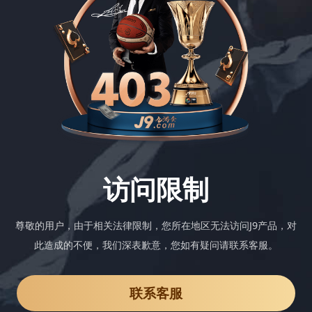
访问限制
尊敬的用户，由于相关法律限制，您所在地区无法访问J9产品，对
此造成的不便，我们深表歉意，您如有疑问请联系客服。
联系客服